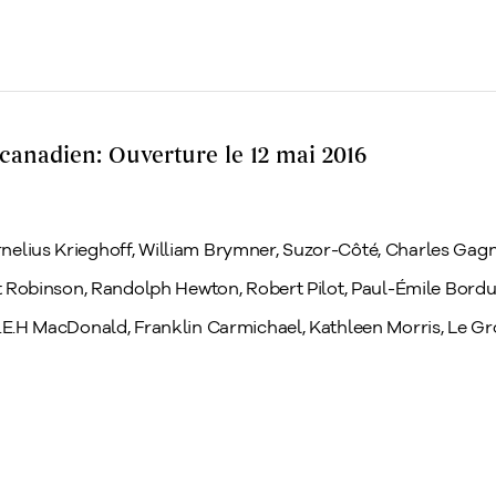
 canadien: Ouverture le 12 mai 2016
nelius Krieghoff, William Brymner, Suzor-Côté, Charles Gag
ert Robinson, Randolph Hewton, Robert Pilot, Paul-Émile Bord
J.E.H MacDonald, Franklin Carmichael, Kathleen Morris, Le Gr