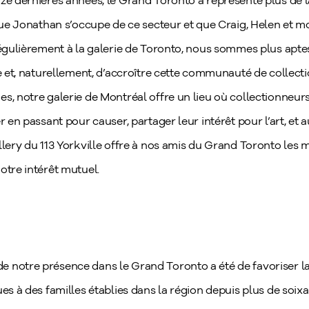
ze dernières années, le Grand Toronto a représenté plus de la
 que Jonathan s’occupe de ce secteur et que Craig, Helen et mo
régulièrement à la galerie de Toronto, nous sommes plus aptes
te et, naturellement, d’accroître cette communauté de collect
, notre galerie de Montréal offre un lieu où collectionneurs, 
 en passant pour causer, partager leur intérêt pour l’art, et aus
llery du 113 Yorkville offre à nos amis du Grand Toronto les 
otre intérêt mutuel.
 notre présence dans le Grand Toronto a été de favoriser l
ues à des familles établies dans la région depuis plus de soi