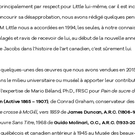
principalement par respect pour Little lui-même, car il est 
d’encourir sa désapprobation, nous avons rédigé quelques pe
. Little nous a accordées en 1994, les seules, à notre connais
agés et ravis de recevoir de lui, au début de la nouvelle an
e Jacobs dans l’histoire de l’art canadien, c’est sûrement lui.
quelques-unes des œuvres que nous avons vendues en 2015,
ns le milieu universitaire ou muséal à apporter leur contrib
 l’expertise de Mario Béland, Ph.D., FRSC pour
Pain de sucre 
n (Active 1865 – 1907)
; de Conrad Graham, conservateur des a
e crosse à McGill, vers 1859
de
James Duncan, A.R.C. (1806-1
œuvre
Sans Titre
, 1968 de
Guido Molinari, O.C., A.R.C. (1933-2
t québécois et canadien antérieur à 1945 au Musée des beaux-