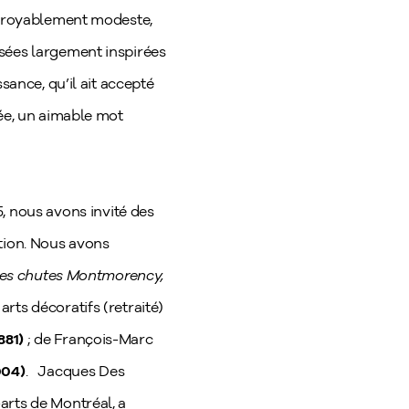
incroyablement modeste,
nsées largement inspirées
sance, qu’il ait accepté
née, un aimable mot
 nous avons invité des
ution. Nous avons
des chutes Montmorency,
rts décoratifs (retraité)
881)
; de François-Marc
004)
.
Jacques Des
arts de Montréal, a