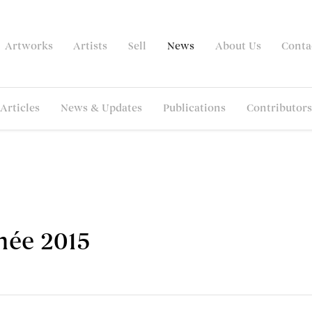
Artworks
Artists
Sell
News
About Us
Conta
Articles
News & Updates
Publications
Contributors
née 2015