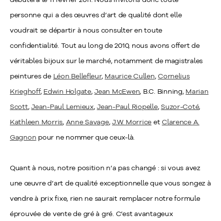
personne qui a des œuvres d’art de qualité dont elle
voudrait se départir à nous consulter en toute
confidentialité. Tout au long de 2010, nous avons offert de
véritables bijoux sur le marché, notamment de magistrales
peintures de
Léon Bellefleur
,
Maurice Cullen
,
Cornelius
Krieghoff
,
Edwin Holgate
,
Jean McEwen
, B.C. Binning,
Marian
Scott
,
Jean-Paul Lemieux
,
Jean-Paul Riopelle
,
Suzor-Coté
,
Kathleen Morris
,
Anne Savage
,
J.W. Morrice
et
Clarence A.
Gagnon
pour ne nommer que ceux-là.
Quant à nous, notre position n’a pas changé : si vous avez
une œuvre d’art de qualité exceptionnelle que vous songez à
vendre à prix fixe, rien ne saurait remplacer notre formule
éprouvée de vente de gré à gré. C’est avantageux