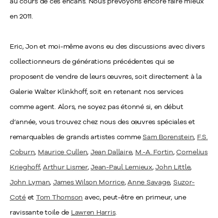
au cours de ces encans. Nous prévoyons encore faire mieux
en 2011.
Eric, Jon et moi-même avons eu des discussions avec divers
collectionneurs de générations précédentes qui se
proposent de vendre de leurs œuvres, soit directement à la
Galerie Walter Klinkhoff, soit en retenant nos services
comme agent. Alors, ne soyez pas étonné si, en début
d’année, vous trouvez chez nous des œuvres spéciales et
remarquables de grands artistes comme
Sam Borenstein
,
F.S.
Coburn
,
Maurice Cullen
,
Jean Dallaire
,
M.-A. Fortin
,
Cornelius
Krieghoff
,
Arthur Lismer
,
Jean-Paul Lemieux
,
John Little
,
John Lyman
,
James Wilson Morrice
,
Anne Savage
,
Suzor-
Coté
et
Tom Thomson
avec, peut-être en primeur, une
ravissante toile de
Lawren Harris
.