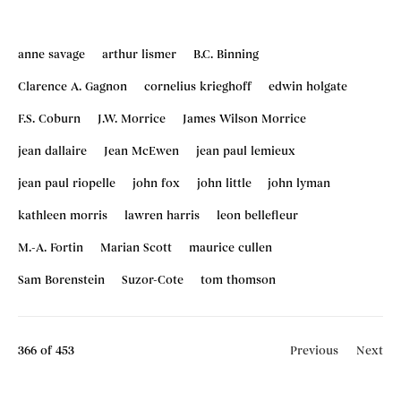
anne savage
arthur lismer
B.C. Binning
Clarence A. Gagnon
cornelius krieghoff
edwin holgate
F.S. Coburn
J.W. Morrice
James Wilson Morrice
jean dallaire
Jean McEwen
jean paul lemieux
jean paul riopelle
john fox
john little
john lyman
kathleen morris
lawren harris
leon bellefleur
M.-A. Fortin
Marian Scott
maurice cullen
Sam Borenstein
Suzor-Cote
tom thomson
366
of 453
Previous
Next