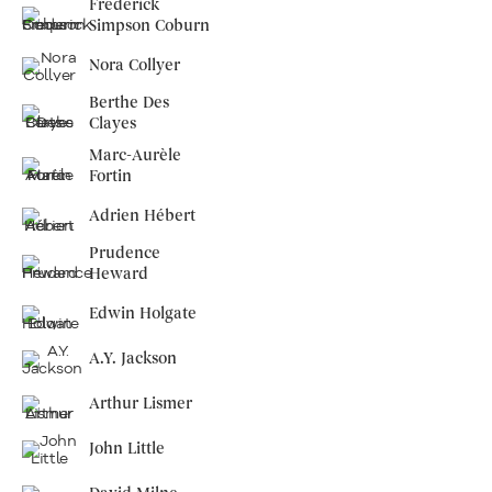
Frederick
Simpson Coburn
Nora Collyer
Berthe Des
Clayes
Marc-Aurèle
Fortin
Adrien Hébert
Prudence
Heward
Edwin Holgate
A.Y. Jackson
Arthur Lismer
John Little