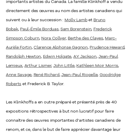
importants artistes du Canada. La famille Klinkhoff a vendu
directement des œuvres au nom des artistes canadiens qui
suivent ou à leur succession :
Molly Lamb
et
Bruno
Bobak
,
Paul-Émile Borduas
,
Sam Borenstein
,
Frederick
Simpson Coburn
,
Nora Collyer,
Berthe des Clayes
,
Marc-
Aurèle Fortin
,
Clarence Alphonse Gagnon
,
Prudence Heward
,
Randolph Hewton
,
Edwin Holgate
,
A.Y. Jackson
,
Jean-Paul
Lemieux
,
Arthur Lismer
,
John Little
,
Kathleen Moir Morris
,
Anne Savage
,
René Richard
,
Jean-Paul Riopelle
,
Goodridge
Roberts
et Frederick B. Taylor.
Les Klinkhoffs a en outre préparé et présenté près de 40
expositions rétrospectives à but non lucratif pour faire
connaître des œuvres importantes d’artistes canadiens de
renom, et ce, dans le but de faire apprécier davantage leur