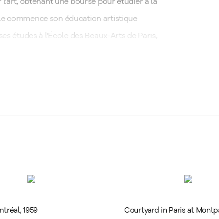
l'art, obtenant une bourse pour étudier à la
lle commence son éducation artistique
ses études à l'École des Beaux-Arts de Paris,
péenne.
Services
n avec son mentor et professeur, Arpad
39
Vendre ou consigner vos oeuvres d'art
luence de ce dernier jouera un rôle clé dans
9
Acquisition
Évaluation et planification successorale
 une orientation qui a profondément façonné
Service d'expert conseils
e celle qui l’a précédée, compte parmi les
Encadrement, restauration et transport
 cette époque, elle fait la connaissance
 et Zao Wou-Ki, ce dernier étant un artiste
ntréal
,
1959
Courtyard in Paris at Mont