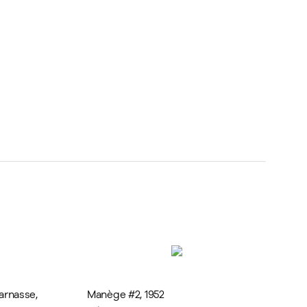
A Tradition of Fine Art Dealers Since 1949
Alan Klinkhoff Gallery is a fine art dealing firm
with a distinguished family tradition in
the art market since 1949.
parnasse
,
Manège #2
,
1952