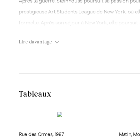
Après la guerre, Steinhouse poursuit sa passion pour 
prestigieuse Art Students League de New York, où e
formelle. Après son séjour à New York, elle poursuit 
s'immergeant dans la vibrante scène artistique euro
Lire davantage
Montréal
Nous joindre
À Paris, Steinhouse travaille en étroite collaboratio
1448, rue Sherbrooke ouest
Montréal: 514.284.93
Szenes, un peintre abstrait d'origine hongroise. L’inf
Montréal (Quebec)
Toronto: 416.233.033
H3G 1K4
info@klinkhoff.ca
l’exploration de l’approche moderne de la peinture,
Tél.: 514.284.9339
son développement artistique. Cette période, ainsi qu
Tableaux
plus importantes de ses œuvres réalisées à l’huile. À
Toronto
d'autres artistes importants, dont Jean Paul Riopelle
190, rue Davenport
chinois désormais bien connu.
Toronto (Ontario)
M5R 1J2
Rue des Ormes
,
1987
Matin
,
Mo