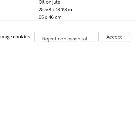
Oil on jute
25 5/8 x 18 1/8 in
65 x 46 cm
$4,000
nage cookies
Accept
ADD TO
ENQUIRY LIST
Reject non essential
Self Portrait
,
Erlanger
,
1948
,
1949
Oil on canvas
31 1/2 x 16 in