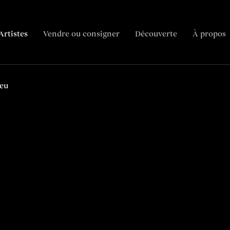
Artistes
Vendre ou consigner
Découverte
À propos
Biographie
Articles
Contenus connexes
ieu