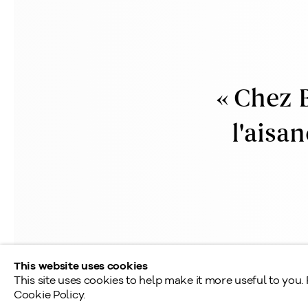
1448, rue Sherbrooke ouest
Montréal: 514.284.93
Montréal (Quebec)
Toronto: 416.233.033
H3G 1K4
info@klinkhoff.ca
Tél.: 514.284.9339
« Chez B
Toronto
l'aisan
190, rue Davenport
Toronto (Ontario)
M5R 1J2
Tél.: 416.233.0339
This website uses cookies
This site uses cookies to help make it more useful to you.
Cookie Policy.