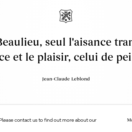
39
Vendre ou consigner vos oeuvres d'art
9
Acquisition
Évaluation et planification successorale
Service d'expert conseils
Encadrement, restauration et transport
eaulieu, seul l'aisance tra
ce et le plaisir, celui de pe
Jean-Claude Leblond
Copyright © Alan Klinkhoff Gallery 2026
 Please contact us to find out more about our
Ma