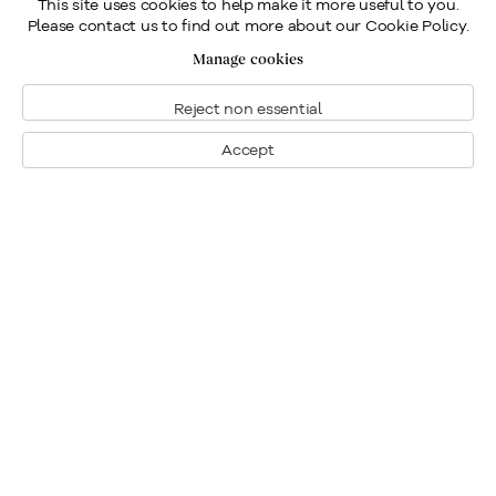
This site uses cookies to help make it more useful to you.
Please contact us to find out more about our Cookie Policy.
Manage cookies
Reject non essential
Accept
Montréal
Nous joindre
1448, rue Sherbrooke ouest
Montréal: 514.284.9339
Montréal (Quebec)
Toronto: 416.233.0339
H3G 1K4
info@klinkhoff.ca
Tél.: 514.284.9339
Toronto
190, rue Davenport
Toronto (Ontario)